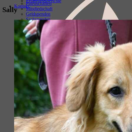
Erfahrungsberichte
Patenschaften
Kontakt
Sally
Mitgliedschaft
Geldspenden
Sachspenden
Ehrenamtliche Mitarbeit
Spenden über Online-Shopping
Amazon- Wunschliste